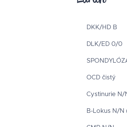
▪︎ DKK/HD B
▪︎ DLK/ED 0/0
▪︎ SPONDYLÓZ
▪︎ OCD čistý
▪︎ Cystinurie N/
▪︎ B-Lokus N/N (