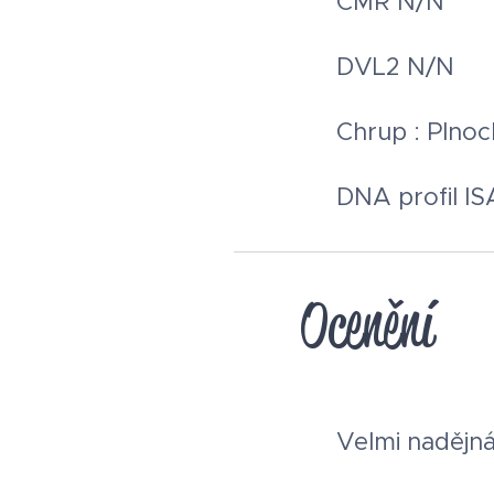
▪︎ CMR N/N
▪︎ DVL2 N/N
▪︎ Chrup : Plnoc
▪︎ DNA profil I
Ocenění
▪︎ Velmi nadějná