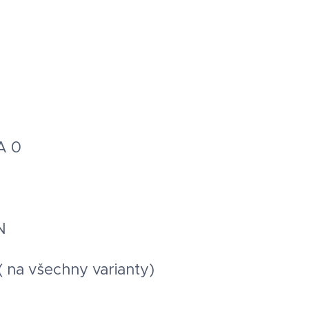
A 0
N
 na všechny varianty)