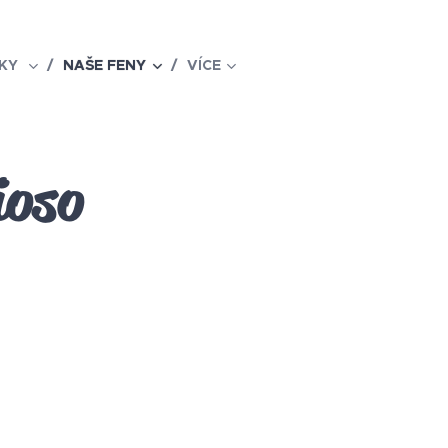
NKY
NAŠE FENY
VÍCE
ioso