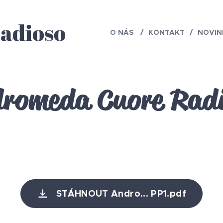
adioso
O NÁS
KONTAKT
NOVI
romeda Cuore Rad
STÁHNOUT Andro... PP1.pdf