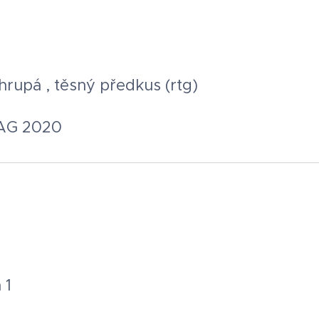
hrupá , těsný předkus (rtg)
SAG 2020
 1