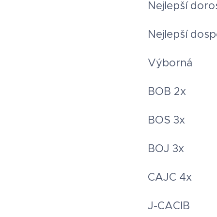
▪︎ Nejlepší dor
▪︎ Nejlepší dosp
▪︎ Výborná
▪︎ BOB 2x
▪︎ BOS 3x
▪︎ BOJ 3x
▪︎ CAJC 4x
▪︎ J-CACIB