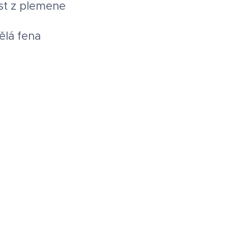
ost z plemene
ělá fena